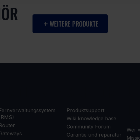
HÖR
WEITERE PRODUKTE
PRODUKTE
SUPPORT
Ü
U
Fernverwaltungssystem
Produktsupport
(RMS)
Wiki knowledge base
Router
Community Forum
Wer w
Gateways
Garantie und reparatur
Missi