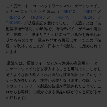
この度テルトニカ・ネットワークスの「ゲートウェイ」
シリーズから7つの製品（
TRB140
／ 
TRB141
／ 
TRB142
／ 
TRB143
／ 
TRB145
／ 
TRB245
 ／
TRB255
）が技適認証を受けました。「技適」
とは「技
術基準適合証明」の略称で、通信デバイスが日本の電波
の「規格」=「決まりごと」に沿っているかを確認し証
明するものです。電波を発する機器はすべてこの「技
適」を取得することが、日本の「電波法」に定められて
います。
 最近では、通販サイトなどから海外の産業用ルーター
／ゲートウェイなどを購入することも可能です。しかし
そのような個人輸入された製品は技適認証されていない
ケースが多いため、注意が必要となります。今回「ゲー
トウェイ」シリーズ製品の技適が承認されたことで、こ
れからお客様にご紹介できる製品の幅がぐんと広がるか
と存じます。