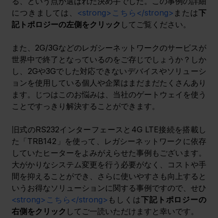
る、という点が選ばれた決め手でした。この事例の詳細
につきましては、
<strong>こちら</strong>
または
下
記トポロジーの左側をクリック
してご覧ください。
また、2G/3Gなどのレガシーネットワークのサービスが
世界中で終了となっているのをご存じでしょうか？しか
し、2Gや3Gでした対応できないデバイスやソリューシ
ョンを使用している個人や企業はまだまだたくさんあり
ます。じつはこのお悩みは、当社のゲートウェイを使う
ことですっきり解決することができます。
旧式のRS232インターフェースと4G LTE接続を搭載し
た「TRB142」を使って、レガシーネットワークに依存
していたヒーターをよみがえらせた事例もございます。
大がかりなシステム変更を行う必要がなく、コストや手
間を抑えることができ、さらに使いやすさも向上すると
いうお得なソリューションに関する事例ですので、せひ
<strong>こちら</strong>
もしくは
下記トポロジーの
右側をクリック
してご一読いただけますと幸いです。