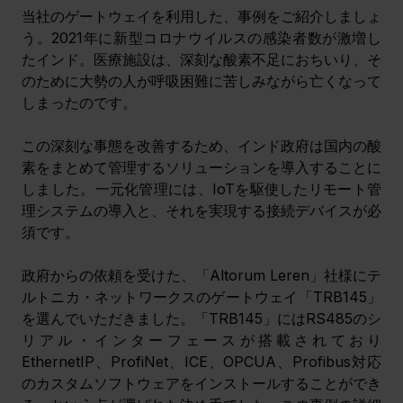
当社のゲートウェイを利用した、事例をご紹介しましょ
う。2021年に新型コロナウイルスの感染者数が激増し
たインド。医療施設は、深刻な酸素不足におちいり、そ
のために大勢の人が呼吸困難に苦しみながら亡くなって
しまったのです。
この深刻な事態を改善するため、インド政府は国内の酸
素をまとめて管理するソリューションを導入することに
しました。一元化管理には、IoTを駆使したリモート管
理システムの導入と、それを実現する接続デバイスが必
須です。
政府からの依頼を受けた、
「Altorum Leren」社
様にテ
ルトニカ・ネットワークスのゲートウェイ「TRB145」
を選んでいただきました。
「TRB145」にはRS485のシ
リアル・インターフェースが搭載されており
EthernetIP、ProfiNet、ICE、OPCUA、Profibus対応
のカスタムソフトウェアをインストールすることができ