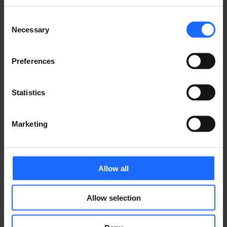
Consent
Necessary
Selection
今回加わったゲートウェイ7製品を含め、現時点で日本
Preferences
でご紹介できるテルトニカ・ネットワークス製品は下記
の計14製品となりました。
Statistics
TRB140
／
TRB141
／ 
TRB142
／ 
TRB143
／ 
TRB145
／ 
TRB245
 ／
TRB255
／
RUT240
／
RUT241
／
RUT950
／
Marketing
RUT951
／
RUT955
／
RUT956
／
RUTX10
日本はGDP世界第三位という経済大国でありながら、
Allow all
これまでに類をみない急激な「少子高齢化」と「労働力
の減少」という課題に直面しています。この問題の解決
手段として注目されているのがDX（デジタル・トラン
Allow selection
スフォーメーション）。