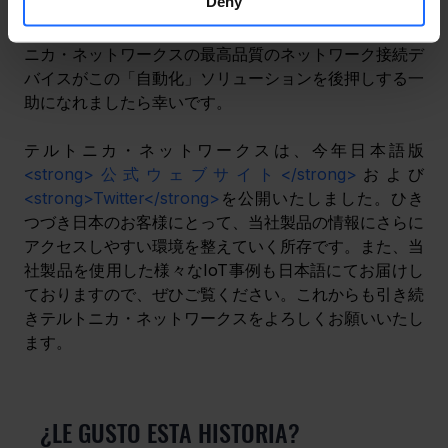
Deny
特に労働力問題の解消に役立つとされるIoTによる「自
動化」は大変期待されている分野でもあります。テルト
ニカ・ネットワークスの最高品質のネットワーク接続デ
バイスがこの「自動化」ソリューションを後押しする一
助になれましたら幸いです。
テルトニカ・ネットワークスは、今年日本語版
<strong>公式ウェブサイト</strong>
および
<strong>Twitter</strong>
を公開いたしました。ひき
つづき日本のお客様にとって、当社製品の情報にさらに
アクセスしやすい環境を整えていく所存です。また、当
社製品を使用した様々なIoT事例も日本語にてお届けし
ておりますので、ぜひご覧ください。これからも引き続
きテルトニカ・ネットワークスをよろしくお願いいたし
ます。
¿LE GUSTO ESTA HISTORIA?