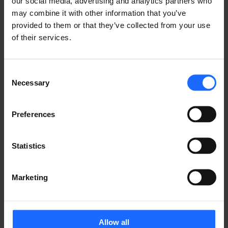
一つ目は、「
IoTソリューションで屋外広告の正確な効
our social media, advertising and analytics partners who
果測定が可能に
」です。屋外広告の前を通過する人の人
may combine it with other information that you’ve
数を、自動で計測するIoTソリューションを導入、導入
provided to them or that they’ve collected from your use
場所はリトアニアの屋外でした。前述のとおり、冬は氷
of their services.
点下が当たり前の寒冷地の屋外でも、当社のデバイスが
きちんと動作することを示す事例となっています。（下
Consent
記トポロジをクリックして詳細をご覧ください。）
Necessary
Selection
Preferences
Statistics
Marketing
Allow all