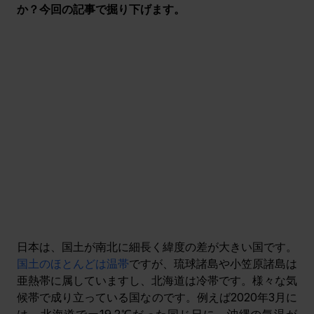
か？今回の記事で掘り下げます。
日本は、国土が南北に細長く緯度の差が大きい国です。
国土のほとんどは温帯
ですが、琉球諸島や小笠原諸島は
亜熱帯に属していますし、北海道は冷帯です。様々な気
候帯で成り立っている国なのです。例えば2020年3月に
は、北海道でー19.2℃だった同じ日に、沖縄の気温が