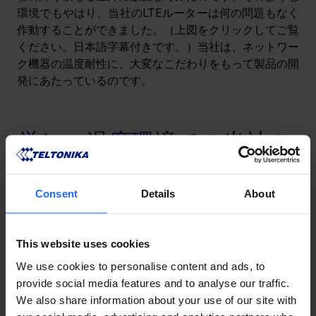
環境でもやはり、当社のLTEルーターは何の問題もなく
作動することができました。（上図をクリックしてご覧
ください。日本語字幕付きです。）当社は、ネットワー
ク機器の温度耐性に、大変なこだわりをもって製品の開
発にあたっているのです。
厳しい温度環境での当社の
事例
Consent
Details
About
IoTネットワーク・ソリューションの導入にあたって
は、ネットワーク機器が厳しい外気温環境にさらされる
This website uses cookies
ケースが多数あります。温度耐性にこだわりぬいた当社
のネットワーク機器を使用した事例をいくつかご紹介い
We use cookies to personalise content and ads, to
たしましょう。
provide social media features and to analyse our traffic.
We also share information about your use of our site with