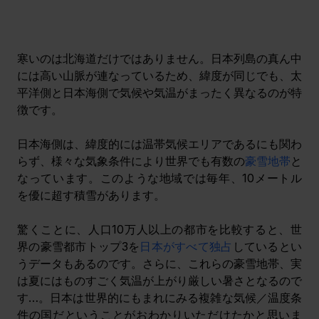
寒いのは北海道だけではありません。日本列島の真ん中
には高い山脈が連なっているため、緯度が同じでも、太
平洋側と日本海側で気候や気温がまったく異なるのが特
徴です。
日本海側は、緯度的には温帯気候エリアであるにも関わ
らず、様々な気象条件により世界でも有数の
豪雪地帯
と
なっています。このような地域では毎年、10メートル
を優に超す積雪があります。
驚くことに、人口10万人以上の都市を比較すると、世
界の豪雪都市トップ3を
日本がすべて独占
しているとい
うデータもあるのです。さらに、これらの豪雪地帯、実
は夏にはものすごく気温が上がり厳しい暑さとなるので
す…。日本は世界的にもまれにみる複雑な気候／温度条
件の国だということがおわかりいただけたかと思いま