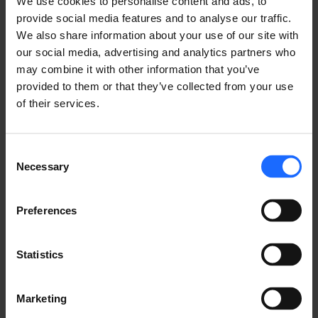
We use cookies to personalise content and ads, to
provide social media features and to analyse our traffic.
We also share information about your use of our site with
our social media, advertising and analytics partners who
may combine it with other information that you’ve
Al formar parte de la comunidad del programa CVE, 
provided to them or that they’ve collected from your use
las vulnerabilidades que afectan a las soluciones de 
of their services.
red habilitadas por Teltonika Networks recibirán un 
mayor tiempo de reacción y resolución que antes. 
Consent
Esto se debe a que todas las CNAs, al igual que 
Necessary
Selection
Teltonika Networks, pueden asignar directamente 
identificadores CVE a las vulnerabilidades de sus 
productos, acelerando el proceso en torno a los 
Preferences
problemas de seguridad.
Statistics
Este enfoque colaborativo garantiza que nos 
mantengamos a la vanguardia de los avances en 
ciberseguridad, elevando continuamente la 
Marketing
seguridad y la calidad de las soluciones de red que 