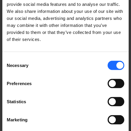
Sin embargo, sin el dispositivo de red adecuado, 
provide social media features and to analyse our traffic.
estos contadores no pueden desarrollar todo su 
We also share information about your use of our site with
potencial, especialmente en zonas rurales o de 
our social media, advertising and analytics partners who
difícil acceso, donde no es posible disponer de 
may combine it with other information that you’ve
conexiones cableadas fiables.
provided to them or that they’ve collected from your use
of their services.
El gateway IoT TRB247 resuelve este problema 
proporcionando una conectividad LTE Cat 1 bis 
robusta con doble SIM y conmutación automática 
Consent
por error, lo que garantiza una transmisión de datos 
Necessary
Selection
ininterrumpida desde los contadores remotos a los 
centros de control.
Preferences
Con múltiples interfaces, como RS232, RS485 y 
Ethernet, puede conectarse directamente a 
Statistics
diferentes contadores y comunicarse a la 
perfección a través de protocolos industriales como 
Marketing
Modbus, DNP3 y DLMS. Gracias a su función Data-
to-Server, los datos críticos de consumo se envían 