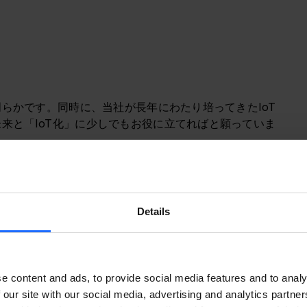
らかです。同時に、当社が長年にわたり培ってきたIoT
来と「IoT化」に少しでもお役に立てればと願っていま
Details
本国内のIoT（Internet of things）
市場予測
を発表
支出額の2023年の実績は6兆4,672 億円でした。ま
（CAGR） 8.0％で成長し、2028 年には9 兆4,818 
e content and ads, to provide social media features and to analy
 our site with our social media, advertising and analytics partn