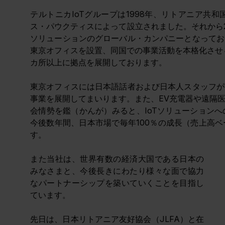
テルトニカIoTグループは1998年、リトアニア共
ス・パウクティスによって
設立されました。それから2
ソリューションのグローバル・カンパニーとなってお
東京オフィスを設置、同国での事業活動を本格化させる
カ所以上に拠点を展開しております。
東京オフィスには日本語話者および日本人スタッフが
事業を展開してまいります。また、EV充電器や遠隔
会情勢を鑑（かんが）みると、IoTソリューション
今後数年間、日本市場で毎年100％の成長（売上高
す。
また当社は、世界有数の経済大国である日本の
みなさまと、今後長きにわたり様々な面で協力
なパートナーシップを築いていくことを目指し
ています。
先日は、
日本リトアニア友好協会（JLFA）と在