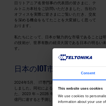
日リトアニア名誉領事の代表団の皆さまに、テ
ルトニカ本社をご訪問いただきました。当社の
オフィスを実際に皆さまにご覧いただき、交友
を深める機会をもてたことを大変嬉しく思って
おります。
私たちにとって、日本が魅力的な市場であることは明
の技術が、世界有数の経済大国である日本の明るい未
す。
日本のIOT市場の現状
Consent
2024年5月、
 IT専門調査会社 IDC Japan 株式会社が、日
しました。同社によると、国内IoT市場におけるユーザー
This website uses cookies
た、2023 年～2028 年の間に、同市場が年間平均成長率
We use cookies to personalis
億円に達すると予測しています。
information about your use of