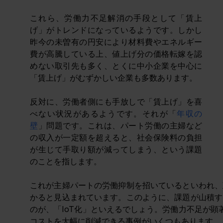
これら、労働力不足解消の手段として「賃上
げ」がトレンドになっているようです。しかし
昨今の未曽有の円安により材料費やエネルギー
費が高騰している上、値上げ分の価格転嫁を認
めない取引先も多く、とくに中小企業を中心に
「賃上げ」がむずかしい企業も多数あります。
反対に、労働者側にも手放しで「賃上げ」を喜
べない状況があるようです。それが「
年収の
壁
」問題です。これは、
パート労働の主婦など
の収入が一定額を超えると、社会保険料の負担
が生じて手取り額が減ってしまう、という課題
のことを指します。
﻿これが主婦パートの労働抑制を招いているといわれ
かると見込まれています。このように、課題が山積す
のが、「IoT化」といえるでしょう。労働力不足が顕
コストを大幅に削減できる事例がいくつもあります。