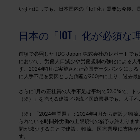
いずれにしても、日本国内の「IoT化」需要は今後
日本の「IOT」化が必須な
前項で参照した
 IDC Japan 株式会社のレポー
において、労働人口減少や労働規制の強化による人
す。2024年1月に実施された
帝国データバンクによる
に人手不足を要因とした倒産が260件に上り、過去
さらに1月の正社員の人手不足は平均で52.6%で、トッ
（※）」を抱える建設／物流／医療業界でも、人手不
（※）「2024年問題」：2024年4月から建設／
られている時間外労働の上限規制の猶予が終わります
間が減少することで建設、物流、医療業界に支障が生
す。