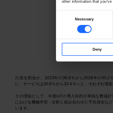
other information that you’ve
Consent
Necessary
Selection
Deny
の支出割合が、2023年の38.6％から2028年の35
に、サービスは30.8％から33.4％へと、それぞれ
﻿その理由として、今後IoTの導入目的が単純な数値
における機械学習・分析と組み合わせた予兆保全など
います。