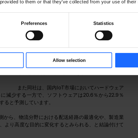
 provided to them or that they’ve collected from your use of their
産業分野別でみると、労働人口減少や労働規制
の強化による人手不足の深刻化に伴い、物流や
建設、医療分野においての「IoT化」が進むとみ
Preferences
Statistics
られています。
<span class="ql-cursor">﻿
具体的には</span>
物流効率の向上に資するスマート倉庫管理や、
建設作業の効率化のための建設アセット管理、
Allow selection
医療分野の院内クリニカルケアのニーズが高ま
る、と予測されているのです。
また同社は、国内IoT市場においてハードウェア
.2％に減少する一方で、ソフトウェアは20.6％から22.9％
増加すると予測しています。
計測から、物流分野における配送経路の最適化や、製造業
、より高度な目的に変化するとみられる、と結論付けて