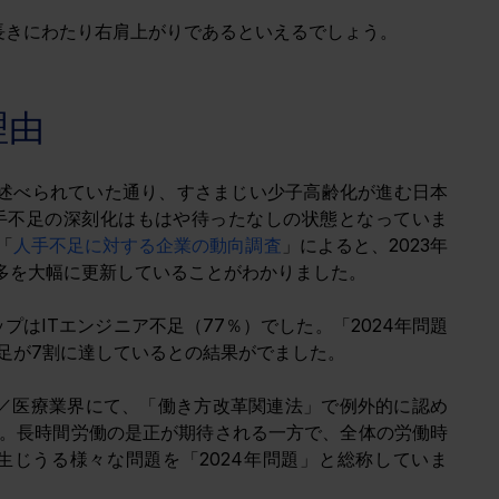
、長きにわたり右肩上がりであるといえるでしょう。
理由
トでも述べられていた通り、すさまじい少子高齢化が進む日本
手不足の深刻化はもはや待ったなしの状態となっていま
「
人手不足に対する企業の動向調査
」によると、2023年
最多を大幅に更新していることがわかりました。
プはITエンジニア不足（77％）でした。「2024年問題
足が7割に達しているとの結果がでました。
物流／医療業界にて、「働き方改革関連法」で例外的に認め
。長時間労働の是正が期待される一方で、全体の労働時
じうる様々な問題を「2024年問題」と総称していま