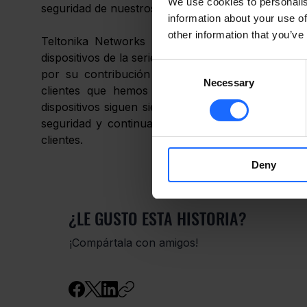
We use cookies to personalis
seguridad de nuestros productos y servicios. 
information about your use of
other information that you’ve
Teltonika Networks reconoce el descubrimiento 
dispositivos de la serie RUT y expresa su gratitu
Consent
por su contribución en el descubrimiento de est
Necessary
Selection
clientes que hemos tomado medidas inmediatas p
dispositivos siguen siendo seguros. Seguimos com
seguridad y continuaremos priorizando la protecci
clientes. 
Deny
¿LE GUSTO ESTA HISTORIA?
¡Compártala con amigos!