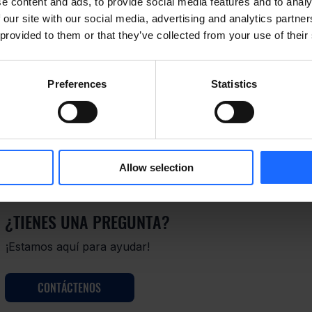
e content and ads, to provide social media features and to analy
 our site with our social media, advertising and analytics partn
 provided to them or that they’ve collected from your use of their
de vulnerabilidades en nuestra plataforma RMS y 
d a Roni Gavrilov de OTORIO y Noam Moshe de Claroty 
as vulnerabilidades. Queremos reiterar a nuestros 
Preferences
Statistics
ara solucionar estas vulnerabilidades y que sus 
prometidos a mantener los más altos estándares de 
ón de la infraestructura IoT industrial de nuestros 
Allow selection
¿TIENES UNA PREGUNTA?
¡Estamos aquí para ayudar!
CONTÁCTENOS