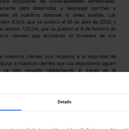
a solucionar las vulnerabilidades identificadas. 
temente para desarrollar y desplegar parches y 
dades de nuestros sistemas lo antes posible. Las 
ión 4.14.0, que se publicó el 26 de abril de 2023; y 
a versión 7.03.04, que se publicó el 9 de febrero de 
os clientes que actualicen el firmware de sus 
nuestros clientes con respecto a la seguridad de 
urar a nuestros clientes que sus dispositivos siguen 
s se han resuelto rápidamente. A través de la 
os de registro de dispositivos y el manejo de la 
que ningún cliente se ha visto afectado por estas 
Details
 de los dispositivos IoT industriales de nuestros 
as de seguridad periódicas
 y a emplear las mejores 
activos de nuestros clientes. Valoramos la confianza 
os y nos esforzamos continuamente por mejorar la 