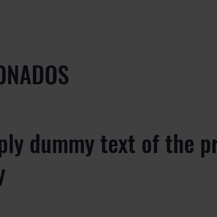
ONADOS
ply dummy text of the p
y