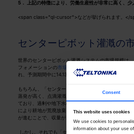
5． 
上記の特徴により、労働生産性が非常に高く、少
<span class="ql-cursor">﻿
などが挙げられます。</sp
センターピボット灌漑の
世界のセンターピボット灌漑システムの市場規模は、
フォメーションの
市場調査レポート
によると、2022
れ、予測期間中に14.13%のCAGRで成長すると予測
もちろん、
「センターピボット灌漑」には、メリット
Consent
蒸発が高く、点滴灌漑に比べ約5倍の水量が消費され
ており、
過剰や地下水のくみ上げにより地下水位が低
により耕地が荒廃放棄される可能性もあります。また
This website uses cookies
が進むことで、収量が影響されるという懸念もありま
We use cookies to personalis
information about your use of
 しかし、それでも
「センターピボット灌漑」市場が