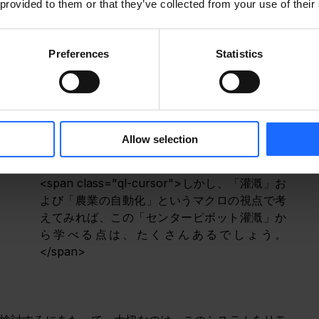
 provided to them or that they’ve collected from your use of their
良による様々な機能を持つセンターピボット灌漑システ
うです。
Preferences
Statistics
さて、日本における
「センターピボット灌漑」
はどのような状況なのでしょうか？日本は、ほ
とんどの地域が
温帯湿潤気候
に属しており、乾
燥地帯特有の課題がないため、一見「センター
ピボット灌漑」への需要は、あまりないように
Allow selection
見えるかもしれません。
<span class="ql-cursor">﻿
しかし、「灌漑」お
よび「農業の自動化」というマクロの視点で考
えてみれば、この「センターピボット灌漑」か
ら学べる点は、たくさんあるでしょう。
</span>