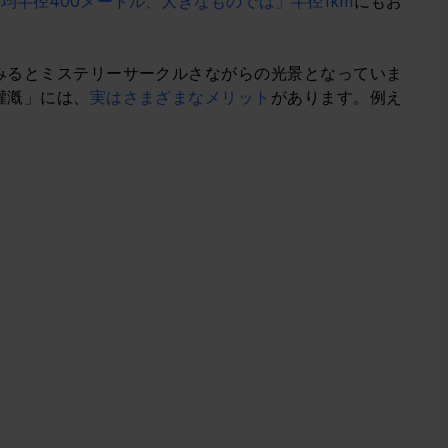
均半径400メートル、大きなものでは」半径1km
にもお
みるとミステリーサークルさながらの光景となっていま
灌漑」には、
実はさまざまなメリット
があります。例え