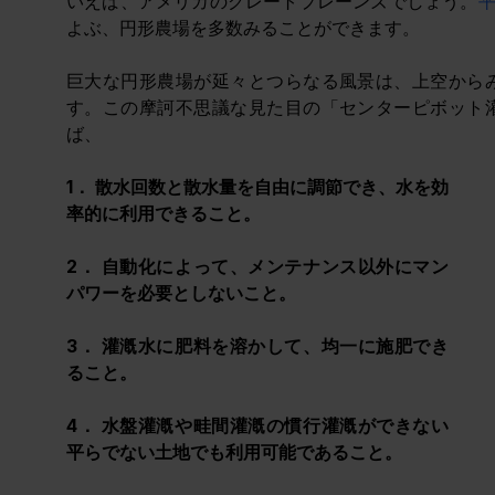
いえば、アメリカのグレートプレーンズでしょう。
平
よぶ、円形農場を多数みることができます。
巨大な円形農場が延々とつらなる風景は、上空から
す。この摩訶不思議な見た目の「センターピボット
ば、
1． 散水回数と散水量を自由に調節でき、水を効
率的に利用できること。
2． 自動化によって、メンテナンス以外にマン
パワーを必要としないこと。
3． 灌漑水に肥料を溶かして、均一に施肥でき
ること。
4． 
水盤灌漑や畦間灌漑の慣行灌漑ができない
平らでない土地でも利用可能であること。