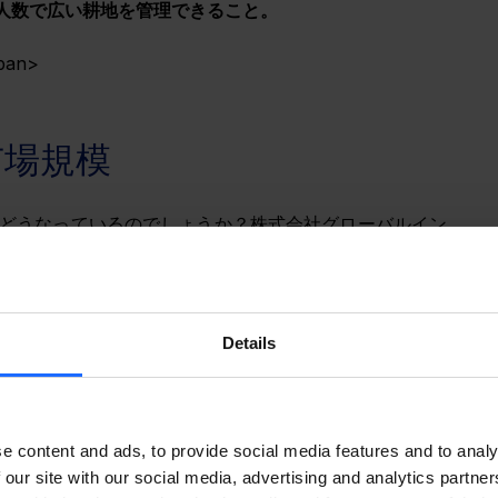
人数で広い耕地を管理できること。
an>
市場規模
どうなっているのでしょうか？株式会社グローバルイン
年から2026年の間に
13億1000万米ドルの増加が見込ま
されています。
だけではなく
デメリット
もあります。例えば、散水中に
Details
ることは大きなデメリットです。また、地下水に依存し
下し、 揚水コストが増大するとともに、農業用水の不足
、高濃度塩分の排水と高蒸発率により、耕地の塩分集積
す。
e content and ads, to provide social media features and to analy
 our site with our social media, advertising and analytics partn
ここ数年伸びている背景には、
温室農業の採用
が増加して