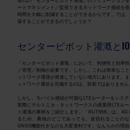
現代の「センターピボット灌漑」のソリューションを
ートマネジメント／監視できるネットワーク接続を搭
時間を大幅に削減することができるからです。では、
築することができるのでしょうか？
センターピボット灌漑とIO
「センターピボット灌漑」において、利便性と効率性
／管理／制御が必要です。しかし、これは簡単なこと
ットワーク環境が発達していない地方にあります。ま
ットワーク通信を完備するのは、容易ではありません
しかし、モバイル接続が可能なLTEルーターをシス
実際にテルトニカ・ネットワークスの産業用LTEルー
ト灌漑の事例をご紹介します。「RUT956」は、4G L
るため、農地のどこであっても、途切れることのな
GNSS機能付きなのも大変便利です。なんらかの理