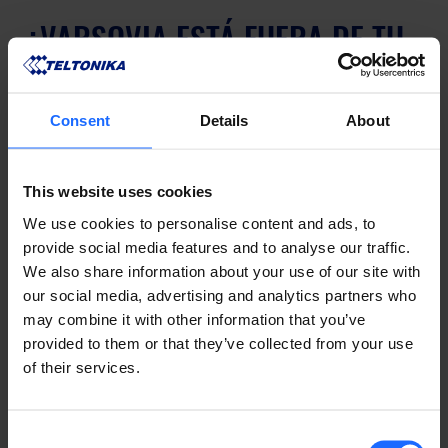
¿VARSOVIA ESTÁ FUERA DE TU 
CAMINO?
Consent
Details
About
Si no puede asistir a este evento pero es algo que le 
interesa, díganos dónde le gustaría que se celebrara 
This website uses cookies
esta cumbre la próxima vez rellenando 
este 
formulario
. Quién sabe, ¡quizá la próxima vez 
We use cookies to personalise content and ads, to
Teltonika Tech SummIT tenga lugar justo a su lado! 
provide social media features and to analyse our traffic.
We also share information about your use of our site with
our social media, advertising and analytics partners who
may combine it with other information that you’ve
¿LE GUSTO ESTA HISTORIA?
provided to them or that they’ve collected from your use
¡Compártala con amigos!
of their services.
Consent