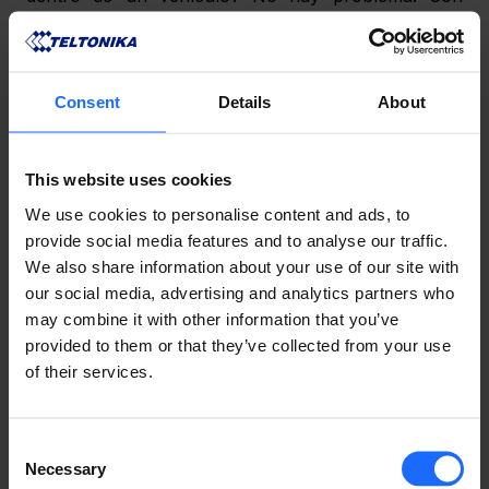
opciones de montaje en carril DIN, pared, poste y 
rack, los routers industriales le ofrecen total libertad 
para instalar los dispositivos donde más se 
necesiten, sin comprometer la conectividad.
Consent
Details
About
Ya sea que se trate de un puente Wi-Fi de larga 
distancia, una copia de seguridad celular en áreas 
This website uses cookies
con cobertura marginal o un equilibrio de carga 
We use cookies to personalise content and ads, to
multi-WAN para una cafetería muy concurrida, un 
provide social media features and to analyse our traffic.
router industrial proporciona la consistencia y 
We also share information about your use of our site with
flexibilidad que un dispositivo de consumo no puede 
our social media, advertising and analytics partners who
igualar.
may combine it with other information that you’ve
provided to them or that they’ve collected from your use
NO ES SOLO HARDWARE, ES 
of their services.
TODO UN ECOSISTEMA
Consent
Necessary
Selection