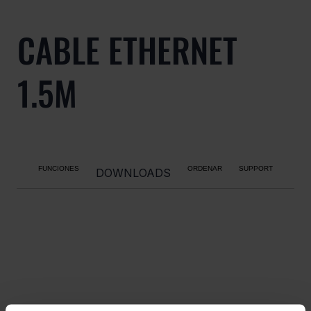
CABLE ETHERNET
1.5M
FUNCIONES
ORDENAR
SUPPORT
DOWNLOADS