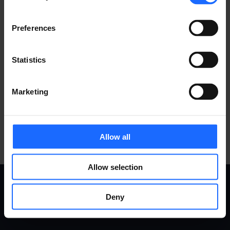
Preferences
ACCESORIOS
Statistics
COMPATIBLES
Marketing
MÁS PRODUCTOS
Allow all
Allow selection
Deny
CASOS
PRODUCTOS