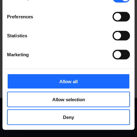
Preferences
ACCESORIOS
Statistics
COMPATIBLES
Marketing
MÁS PRODUCTOS
Allow all
Allow selection
Deny
CASOS
PRODUCTOS