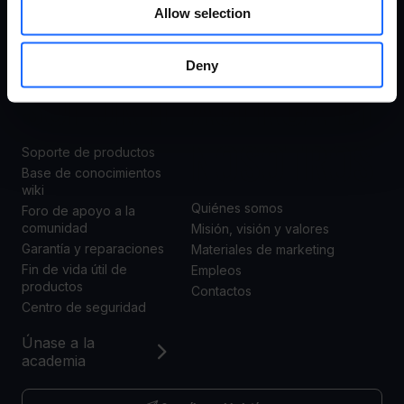
Transporte
Allow selection
Empresas
Comercio
Deny
SOPORTE
ACERCA DE
NOSOTROS
Soporte de productos
Base de conocimientos
wiki
Quiénes somos
Foro de apoyo a la
comunidad
Misión, visión y valores
Garantía y reparaciones
Materiales de marketing
Fin de vida útil de
Empleos
productos
Contactos
Centro de seguridad
Únase a la
academia