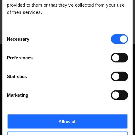
provided to them or that they’ve collected from your use
of their services.
Consent
Necessary
Selection
Preferences
CASOS
PRODUCTOS
Statistics
DE USO
Sistema De Gestión Remota (RMS)
Routers
Marketing
Gateways
Todos los casos de uso
Conmutadores
Industria y automatización
Módems
Energía y servicios
Allow all
Access points
públicos
Accesorios
Ciudad inteligente