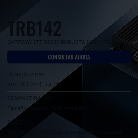
TRB142
GATEWAY LTE RS232 ROBUSTA INDUSTRIAL
CONSULTAR AHORA
CONECTIVIDAD
4G/LTE (Cat 1), 3G, 2G
COMPACTIBILIDAD
Tamaño reducido, fácil instalación
RS232
Equipado con RS232 para comunicación en serie