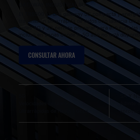
GATEWAY INDUSTRIAL 5G
El TRB500 es una gateway 5G compacta y energétic
transmisión ultrarrápida de datos con latencia ultr
redes 4G y 3G permite preparar para el futuro las 
incluso en zonas donde la 5G aún no está disponib
CONSULTAR AHORA
5G
SA Y N
Velocidades celulares
Admite a
ultrarrápidas de hasta 1 Gbps
aprovech