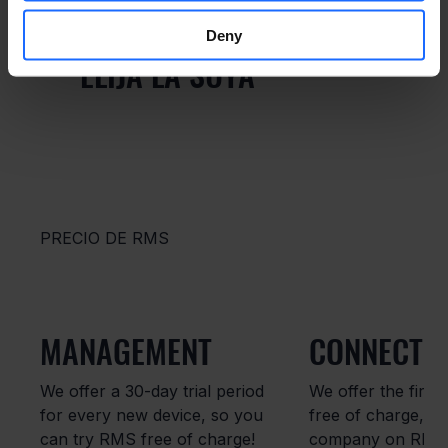
Deny
ELIJA LA SUYA
PRECIO DE RMS
MANAGEMENT
CONNECT &
We offer a 30-day trial period
We offer the first 
for every new device, so you
free of charge, fo
can try RMS free of charge!
company on RMS. 