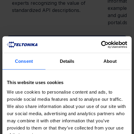
information
experts recognizing the value of
examples, 
standardized API descriptions.
and guides 
portal.dsa
ACCESO AL PORTAL PARA DESARROLLADORES
Consent
Details
About
CASOS DE USO
This website uses cookies
We use cookies to personalise content and ads, to
See how Teltonika Networks products empower IoT solutions across multiple
industries!
provide social media features and to analyse our traffic.
We also share information about your use of our site with
our social media, advertising and analytics partners who
may combine it with other information that you’ve
provided to them or that they’ve collected from your use