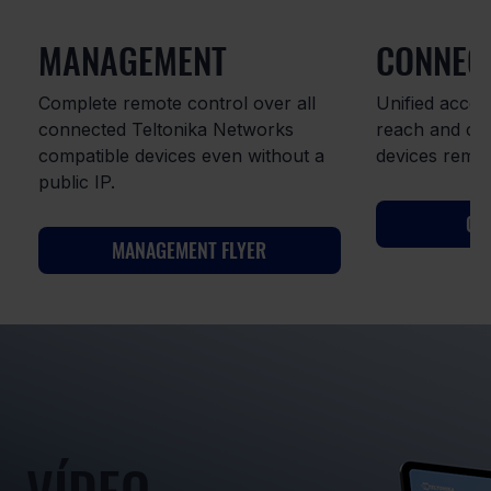
MANAGEMENT
CONNEC
Complete remote control over all
Unified acces
connected Teltonika Networks
reach and co
compatible devices even without a
devices remot
public IP.
CO
MANAGEMENT FLYER
VÍDEO