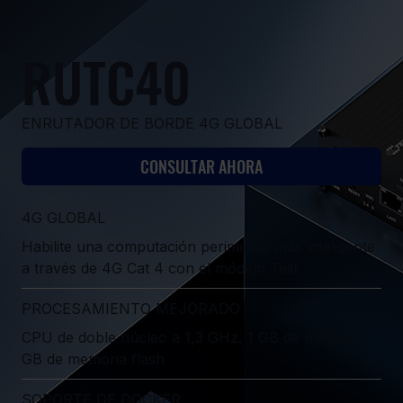
RUTC40
ENRUTADOR DE BORDE 4G GLOBAL
CONSULTAR AHORA
4G GLOBAL
Habilite una computación perimetral más inteligente
a través de 4G Cat 4 con el módem Telit
PROCESAMIENTO MEJORADO
CPU de doble núcleo a 1,3 GHz, 1 GB de RAM y 8
GB de memoria flash
SOPORTE DE DOCKER