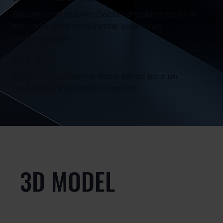
Ejecute contenedores Docker directamente en el
enrutador para implementar soluciones
personalizadas
WI-FI 6
MIMO multiusuario de doble banda para un
rendimiento inalámbrico superior
3D MODEL