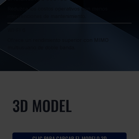
Reduzca los costos operativos con menos
intervenciones de mantenimiento.
WI-FI 6
Ofrece un rendimiento superior con MIMO
multiusuario de doble banda.
3D MODEL
CLIC PARA CARGAR EL MODELO 3D