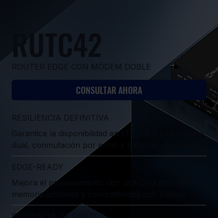
RUTC42
ROUTER EDGE CON MÓDEM DOBLE
CONSULTAR AHORA
RESILIENCIA DEFINITIVA
Garantice la disponibilidad en LTE Cat 4 con módem
dual, conmutación por error y balanceo de carga.
EDGE-READY
Mejora el procesamiento con una CPU potente,
memoria ampliada y compatibilidad con Docker.
EFICIENCIA DE COSTOS