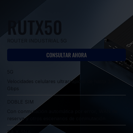
RUTX50
ROUTER INDUSTRIAL 5G
CONSULTAR AHORA
5G
Velocidades celulares ultrarrápidas de hasta 3,3
Gbps
DOBLE SIM
Con conmutación automática por error, WAN de
reserva y otros escenarios de conmutación
SA Y SNA