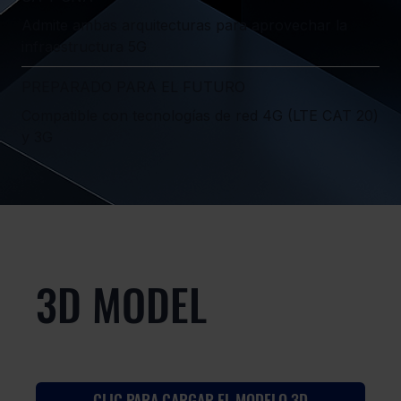
Admite ambas arquitecturas para aprovechar la
infraestructura 5G
PREPARADO PARA EL FUTURO
Compatible con tecnologías de red 4G (LTE CAT 20)
y 3G
3D MODEL
CLIC PARA CARGAR EL MODELO 3D