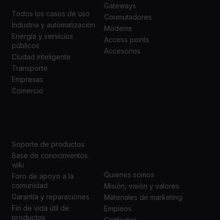
Gateways
Todos los casos de uso
Conmutadores
Industria y automatización
Módems
Energía y servicios
Access points
públicos
Accesorios
Ciudad inteligente
Transporte
Empresas
Comercio
SOPORTE
ACERCA DE
NOSOTROS
Soporte de productos
Base de conocimientos
wiki
Quiénes somos
Foro de apoyo a la
comunidad
Misión, visión y valores
Garantía y reparaciones
Materiales de marketing
Fin de vida útil de
Empleos
productos
Contactos