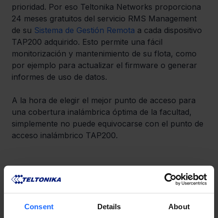
prioridad. Por eso Teltonika Networks proporciona 
24 meses gratuitos del servicio RMS Management 
de su 
Sistema de Gestión Remota
 a cada dispositivo 
TAP200 adquirido. Esto permite una fácil 
monitorización y mantenimiento de su flota, como 
por ejemplo para actualizar el firmware o generar 
informes de uso de datos. 
A la hora de elegir el mejor punto de acceso para 
una cobertura inalámbrica óptima de la facultad, 
simplemente no puede equivocarse con el punto de 
acceso inalámbrico TAP200.
¿LE GUSTO ESTA HISTORIA?
​¡Compártala con amigos!
Consent
Details
About