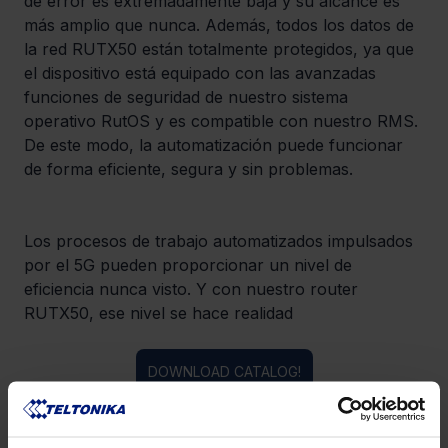
de error es extremadamente baja y su alcance es 
más amplio que nunca. Además, todos los datos de 
la red RUTX50 están totalmente protegidos, ya que 
el dispositivo está equipado con las avanzadas 
funciones de seguridad de nuestro sistema 
operativo RutOS y es compatible con nuestro RMS. 
De este modo, la automatización puede funcionar 
de forma eficiente, segura y sin problemas.
Los procesos de trabajo automatizados impulsados 
por el 5G pueden proporcionar un nivel de 
eficiencia nunca visto. Y con nuestro router 
RUTX50, ese nivel se hace realidad
DOWNLOAD CATALOG!