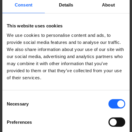
¿LE GUSTO ESTA HISTORIA?
Consent
Details
About
​¡Compártala con amigos!
This website uses cookies
We use cookies to personalise content and ads, to
provide social media features and to analyse our traffic.
¿TIENES UNA PREGUNTA?
We also share information about your use of our site with
our social media, advertising and analytics partners who
¡Estamos aquí para ayudar!
may combine it with other information that you’ve
provided to them or that they’ve collected from your use
CONTÁCTENOS
of their services.
Consent
Necessary
Selection
Preferences