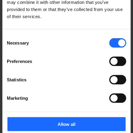
may combine it with other information that you’ve
¿LE GUSTO ESTA HISTORIA?
provided to them or that they’ve collected from your use
of their services.
​¡Compártala con amigos!
Consent
Necessary
Selection
¿TIENES UNA PREGUNTA?
Preferences
¡Estamos aquí para ayudar!
Statistics
CONTÁCTENOS
Marketing
Allow all