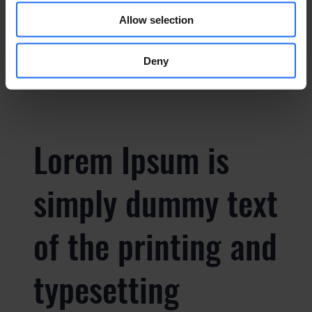
PREGUNTAS
Allow selection
FRECUENTES
Deny
Lorem Ipsum is
simply dummy text
of the printing and
typesetting