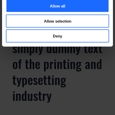
industry
Allow all
Allow selection
Lorem Ipsum is
Deny
simply dummy text
of the printing and
typesetting
industry