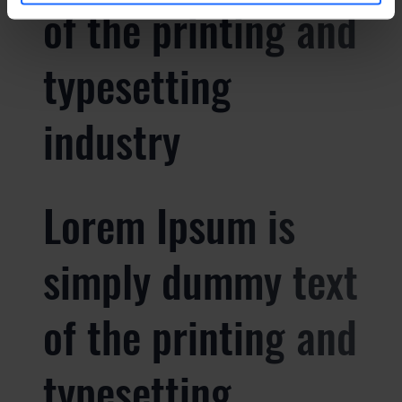
of the printing and
typesetting
industry
Lorem Ipsum is
simply dummy text
of the printing and
typesetting