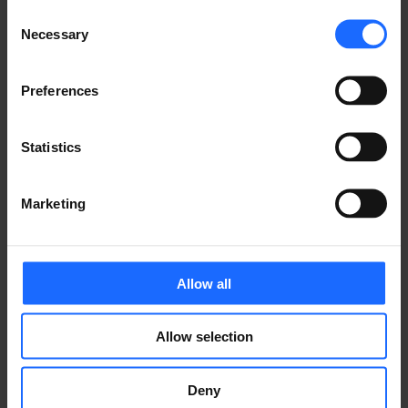
Lorem Ipsum is
Consent
Necessary
Selection
simply dummy text
Preferences
of the printing and
Statistics
typesetting
Marketing
industry
Allow all
Lorem Ipsum is
Allow selection
simply dummy text
Deny