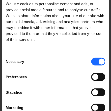
eventos públicos. Proporciona conectividad sin 
We use cookies to personalise content and ads, to
interrupciones, rastreo GPS, capacidades de 
provide social media features and to analyse our traffic.
gestión y supervisión remotas, y permite el acceso 
We also share information about your use of our site with
a los datos en tiempo real. Estas características son 
our social media, advertising and analytics partners who
cruciales para supervisar y asegurar grandes 
may combine it with other information that you’ve
concentraciones y eventos, reduciendo la 
provided to them or that they’ve collected from your use
posibilidad de riesgos para la seguridad.
of their services.
Consent
¿LE GUSTO ESTA HISTORIA?
Necessary
Selection
​¡Compártala con amigos!
Preferences
Statistics
¿TIENES UNA PREGUNTA?
Marketing
¡Estamos aquí para ayudar!