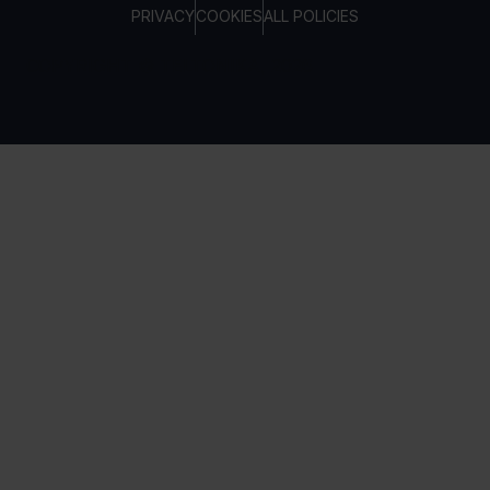
PRIVACY
COOKIES
ALL POLICIES
COPYRIGHT © TELTONIKA, 2026