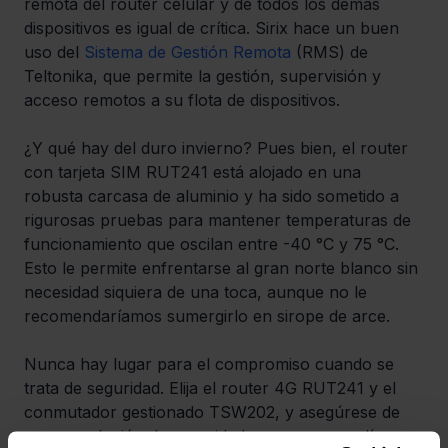
remota del router celular y de todos los demás 
dispositivos es igual de crítica. Sirix hace un buen 
uso del 
Sistema de Gestión Remota
 (RMS) de 
Teltonika, que permite la gestión, supervisión y 
acceso remotos a su flota de dispositivos.
¿Y qué hay del duro invierno? Pues bien, el router 
con tarjeta SIM RUT241 está alojado en una 
robusta carcasa de aluminio y ha sido sometido a 
rigurosas pruebas para mantener temperaturas de 
funcionamiento que oscilan entre -40 °C y 75 °C. 
Esto le permite enfrentarse al gran norte blanco sin 
necesidad siquiera de una toca, aunque no le 
recomendaríamos sumergirlo en sirope de arce. 
Nunca hay lugar para el compromiso cuando se 
trata de seguridad. Elija el router 4G RUT241 y el 
conmutador gestionado TSW202, y asegúrese de 
que su solución de seguridad permanece en línea, 