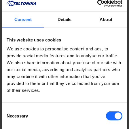
sin importar las condiciones.
Consent
Details
About
¿LE GUSTO ESTA HISTORIA?
​¡Compártala con amigos!
This website uses cookies
We use cookies to personalise content and ads, to
provide social media features and to analyse our traffic.
We also share information about your use of our site with
our social media, advertising and analytics partners who
¿TIENES UNA PREGUNTA?
may combine it with other information that you’ve
provided to them or that they’ve collected from your use
¡Estamos aquí para ayudar!
of their services.
CONTÁCTENOS
Consent
Necessary
Selection