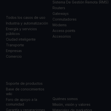
DE USO
Sistema De Gestión Remota (RMS)
Routers
Gateways
Todos los casos de uso
Conmutadores
Industria y automatización
Módems
Energía y servicios
Access points
públicos
Accesorios
Ciudad inteligente
Transporte
Empresas
Comercio
SOPORTE
ACERCA DE
NOSOTROS
Soporte de productos
Base de conocimientos
wiki
Quiénes somos
Foro de apoyo a la
comunidad
Misión, visión y valores
Garantía y reparaciones
Materiales de marketing