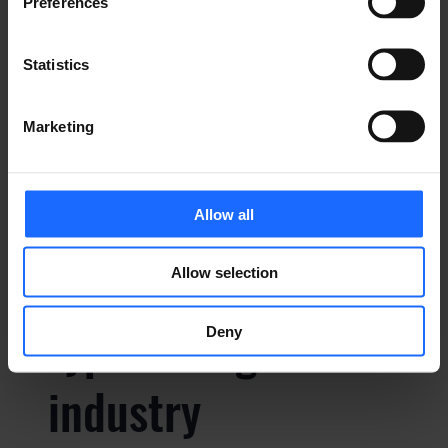
typesetting
Preferences
industry
Statistics
Marketing
Lorem Ipsum is
simply dummy text
Allow all
of the printing and
Allow selection
typesetting
Deny
industry