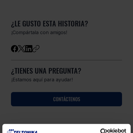
¿LE GUSTO ESTA HISTORIA?
​¡Compártala con amigos!
¿TIENES UNA PREGUNTA?
¡Estamos aquí para ayudar!
CONTÁCTENOS