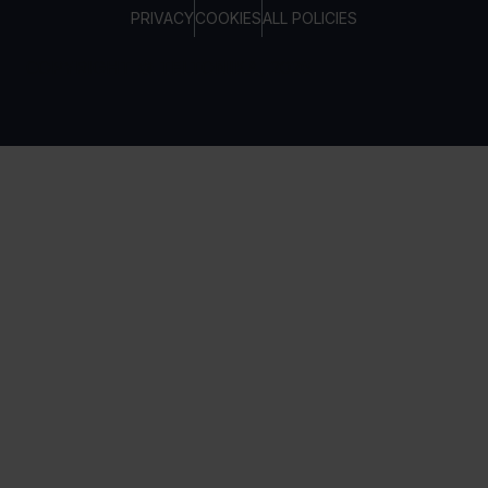
PRIVACY
COOKIES
ALL POLICIES
COPYRIGHT © TELTONIKA, 2026