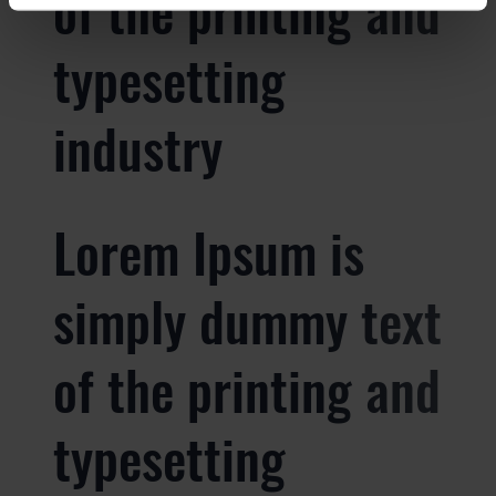
of the printing and
typesetting
industry
Lorem Ipsum is
simply dummy text
of the printing and
typesetting