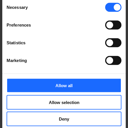
Consent
Necessary
simply dummy text
Selection
Preferences
of the printing and
Statistics
typesetting
Marketing
industry
Allow all
Lorem Ipsum is
Allow selection
simply dummy text
Deny