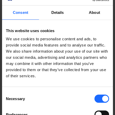
Consent
Details
About
¿LE GUSTO ESTA HISTORIA?
​¡Compártala con amigos!
This website uses cookies
We use cookies to personalise content and ads, to
provide social media features and to analyse our traffic.
We also share information about your use of our site with
¿TIENES UNA PREGUNTA?
our social media, advertising and analytics partners who
may combine it with other information that you’ve
¡Estamos aquí para ayudar!
provided to them or that they’ve collected from your use
of their services.
CONTÁCTENOS
Consent
Necessary
Selection
Preferences