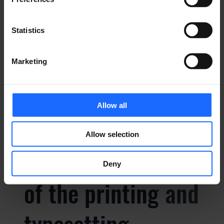
PREGUNTAS
Statistics
FRECUENTES
Marketing
Allow all
Lorem Ipsum is
Allow selection
simply dummy text
Deny
of the printing and
typesetting