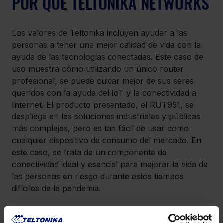
POR QUÉ TELTONIKA NETWORKS
Los valores de Teltonika incluyen ayudar a las 
personas a tener una mejor calidad de vida con la 
ayuda de las tecnologías conectadas. Este caso de 
uso muestra cómo utilizando un único router 
profesional, se puede cuidar mejor de sus seres 
queridos con la ayuda del IoT y la conectividad a 
Internet. El producto presentado, el RUT951, se 
despliega en las soluciones industriales y públicas 
más complejas, pero es tan fácil de usar como 
cualquier dispositivo de consumo del mercado. En 
este caso, se trata de un componente de 
conectividad ideal y esencial para mejorar la vida de 
las personas en riesgo durante estos tiempos 
difíciles de la pandemia.
DOWNLOAD CATALOG!