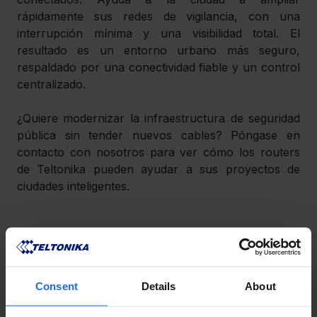
rápidamente sus redes de vigilancia, con una 
interrupción mínima y una visibilidad total. El 
resultado es un entorno urbano más seguro, 
respaldado por una conectividad fiable y un control 
centralizado.
¿Quiere modernizar la infraestructura de seguridad 
pública sin tender nuevos cables? Póngase en 
contacto con nosotros para ver cómo los routers 
de Teltonika pueden ayudar a sus proyectos de 
ciudades inteligentes.
¿LE GUSTO ESTA HISTORIA?
​¡Compártala con amigos!
Consent
Details
About