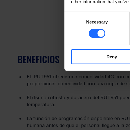
other information that you’ve
Consent
Necessary
Selection
BENEFICIOS
Deny
EL RUT951 ofrece una conectividad 4G con co
proporcionar conectividad con una copia de s
El diseño robusto y duradero del RUT951 puede
temperatura.
La función de programación disponible en RUT9
humana antes de que el personal llegue a la z