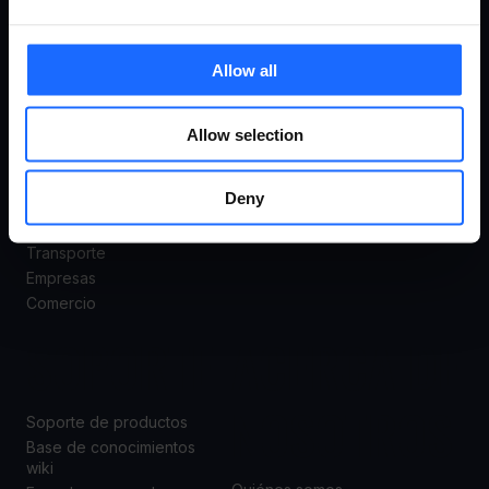
CASOS
PRODUCTOS
DE USO
Sistema De Gestión Remota (RMS)
Allow all
Routers
Gateways
Todos los casos de uso
Allow selection
Conmutadores
Industria y automatización
Módems
Energía y servicios
Access points
Deny
públicos
Accesorios
Ciudad inteligente
Transporte
Empresas
Comercio
SOPORTE
ACERCA DE
NOSOTROS
Soporte de productos
Base de conocimientos
wiki