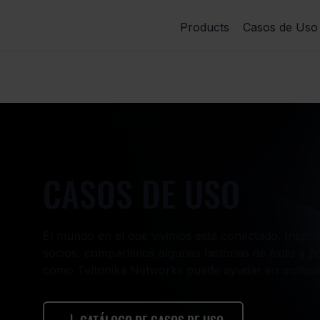
Products
Casos de Uso
CASOS DE USO
El mundo en el que vivimos está conectado. Inspira
socios, compartimos algunas historias de éxito y 
cómo Teltonika Networks puede ayudar en múltiples