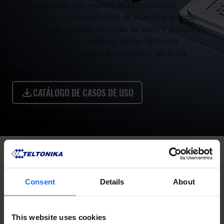
El mundo en el que vivimos está conectado.
Inspirados por la creatividad de nuestros socios,
compartimos algunas historias de éxito y posibles
casos de uso que muestran cómo Teltonika
Networks puede ayudar en múltiples sectores
industriales.
CATÁLOGO DE CASOS DE USO
Consent
Details
About
This website uses cookies