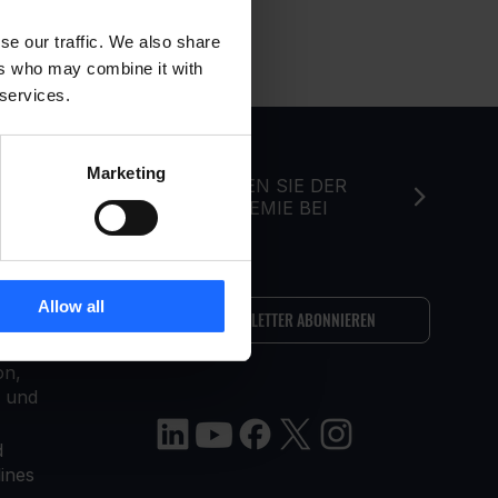
se our traffic. We also share
ers who may combine it with
 services.
Marketing
BER
TRETEN SIE DER
AKADEMIE BEI
NS
Allow all
NEWSLETTER ABONNIEREN
ir sind
on,
n und
d
lines