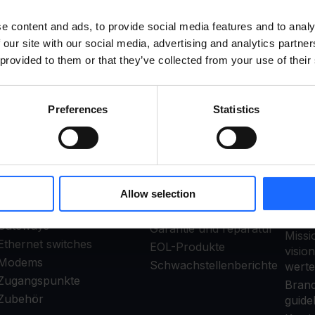
e content and ads, to provide social media features and to analy
 our site with our social media, advertising and analytics partn
 provided to them or that they’ve collected from your use of their
Preferences
Statistics
PRODUKTE
SUPPORT
Ü
U
Fernverwaltungssystem
Produktsupport
(RMS)
Wiki knowledge base
Allow selection
Router
Community Forum
Wer w
Gateways
Garantie und reparatur
Missi
Ethernet switches
EOL-Produkte
visio
Modems
Schwachstellenberichte
werte
Zugangspunkte
Bran
Zubehör
guide