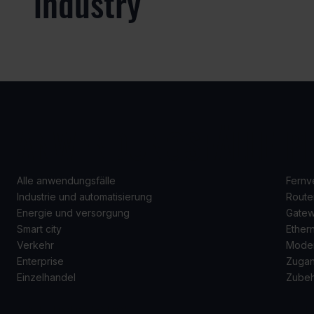
industry
ANWENDUNGSFÄLLE
P
Alle anwendungsfälle
Fernv
Industrie und automatisierung
Route
Energie und versorgung
Gate
Smart city
Ether
Verkehr
Mode
Enterprise
Zugan
Einzelhandel
Zube