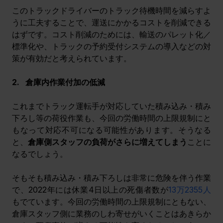
このトラックドライバーのトラック待機時間を減らすよ
うに工夫することで、運送にかかるコストを削減できる
はずです。コスト削減のためには、輸送のパレット化／
標準化や、トラックの予約受付システムの導入などの対
策が有効だと考えられています。
2.   倉庫内作業付加の低減
これまで
トラック運転手が対応していた
積み込み・積み
下ろし
等の荷役作業も、今回の労働時間の上限規制にと
もなって対応不可になる可能性があります。そうなる
と、
倉庫側スタッフの負荷がさらに増えてしまう
ことに
なるでしょう。
そもそも
積み込み・積み下ろし
は非常に危険を伴う作業
で、2022年には休業4日以上の死傷者数が
13万2355人
もでています。今回の労働時間の上限規制にともない、
倉庫スタッフ側に業務のしわ寄せがいくことはあきらか