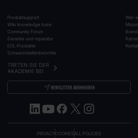
SUPPORT
Ü
Produktsupport
Wer w
Wiki knowledge base
Missio
Community Forum
Brand
Garantie und reparatur
Karrie
EOL-Produkte
Konta
Schwachstellenberichte
TRETEN SIE DER
AKADEMIE BEI
NEWSLETTER ABONNIEREN
PRIVACY
COOKIES
ALL POLICIES