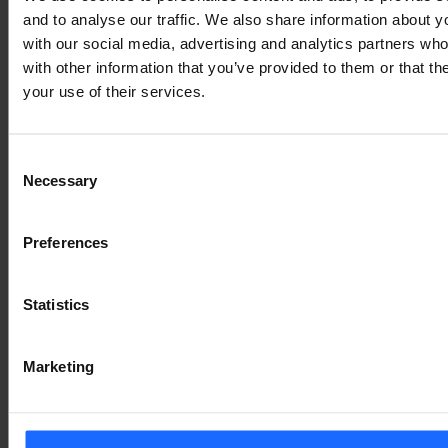
and to analyse our traffic. We also share information about yo
with our social media, advertising and analytics partners wh
with other information that you’ve provided to them or that th
your use of their services.
Consent
Necessary
Selection
Preferences
物流業界だけではなく、日本全体を揺るがそうとしてい
る、「物流の2024年問題」。
これを乗り越えるには、
ロボット等による倉庫の自動化は必須だといえるでしょ
Statistics
う。これは最終的には、業界全体の健全化につながるこ
とにもなるでしょう。さらに日本が抱える「労働力人口
Marketing
の減少」という避けられない課題に対する答えともなる
はずです。