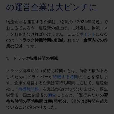
の運営企業は大ピンチに
物流倉庫を運営する企業は、物流の「2024年問題」で
おこるであろう「運送費の値上げ」に対処し、物流コス
トをおさえなければいけません。ここで
ポイント
になる
のは
「トラック待機時間の削減」
および
「倉庫内での作
業の低減」
です。
1.    トラック待機時間の削減　
トラック待機時間（荷待ち時間）とは、荷物の積み下ろ
しのためにドライバーが
待機する時間
のことを指しま
す。倉庫を運営する企業は荷待ち時間に応じて、運送会
社に「
待機時間料
」を支払わなければなりません。厚生
労働省・国土交通省の
調査
によると、1運行あたりの
荷
待ち時間の平均時間は1時間45分。30％は2時間を超え
ていることがわかりました。