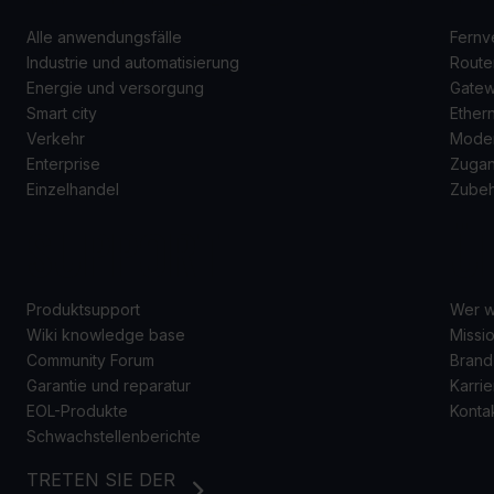
Alle anwendungsfälle
Fernv
Industrie und automatisierung
Route
Energie und versorgung
Gate
Smart city
Ether
Verkehr
Mode
Enterprise
Zugan
Einzelhandel
Zube
SUPPORT
Ü
Produktsupport
Wer w
Wiki knowledge base
Missio
Community Forum
Brand
Garantie und reparatur
Karrie
EOL-Produkte
Konta
Schwachstellenberichte
TRETEN SIE DER