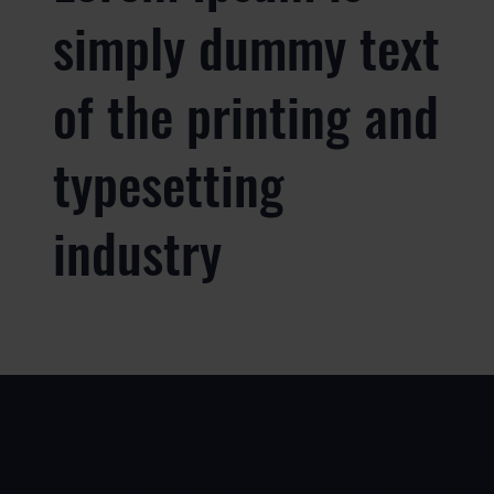
simply dummy text
of the printing and
typesetting
industry
ANWENDUNGSFÄLLE
P