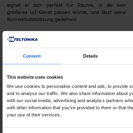
eignet er sich perfekt für Räume, in die kein 
größeres IoT-Gerät passen würde, und lässt deine 
Konnektivitätslösung gedeihen!
Betriebsumgebung
Dieser 4G LTE-Router ist so konzipiert, dass er 
extremen Umgebungsbedingungen standhält und 
Consent
Details
einen beeindruckenden Betriebstemperaturbereich 
von -40°C bis 75°C aufweist. Diese große 
Temperaturtoleranz sorgt für zuverlässige Leistung 
This website uses cookies
in kalten und heißen Umgebungen und macht ihn 
We use cookies to personalise content and ads, to provide s
ideal für verschiedene industrielle Anwendungen.
and to analyse our traffic. We also share information about yo
with our social media, advertising and analytics partners wh
with other information that you’ve provided to them or that th
ES IST ZEIT, ES 
your use of their services.
AUSZUPROBIEREN!