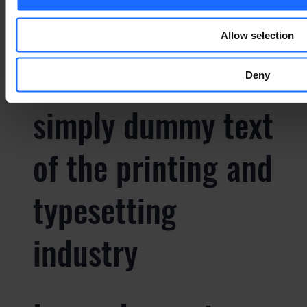
industry
Allow selection
Lorem Ipsum is
Deny
simply dummy text
of the printing and
typesetting
industry