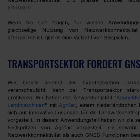
Netzwerkkonnektivität und präzise Echtzeit-Trackin
erfordern.
Wenn Sie sich fragen, für welche Anwendungssz
gleichzeitige Nutzung von Netzwerkkonnektivit
erforderlich ist, gibt es eine Vielzahl von Beispielen.
TRANSPORTSEKTOR FORDERT GN
Wie bereits anhand des hypothetischen Carsharin
veranschaulicht, kann der Transportsektor sta
profitieren. Wir haben den Anwendungsfall "
Konnektivi
Landmaschinen
" mit 
Agrifac
, einem niederländischen H
sich auf innovative Lösungen für die Landwirtschaft spez
vorgestellt. In diesem Anwendungsfall haben wir die se
Feldspritzen von Agrifac vorgestellt, die sowohl 
Netzwerkkonnektivität als auch GNSS-Funktionen benö