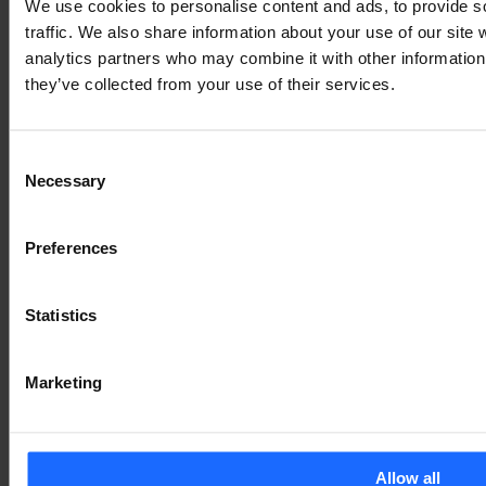
We use cookies to personalise content and ads, to provide s
VERWANDTE
traffic. We also share information about your use of our site 
analytics partners who may combine it with other information 
PRODUKTE
they’ve collected from your use of their services.
Consent
Necessary
Selection
Lorem Ipsum is
Preferences
simply dummy text
Statistics
of the printing and
Marketing
typesetting
Allow all