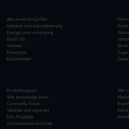
ANWENDUNGSFÄLLE
P
Alle anwendungsfälle
Fernv
Industrie und automatisierung
Route
Energie und versorgung
Gate
Smart city
Ether
Verkehr
Mode
Enterprise
Zugan
Einzelhandel
Zube
SUPPORT
Ü
Produktsupport
Wer w
Wiki knowledge base
Missio
Community Forum
Brand
Garantie und reparatur
Karrie
EOL-Produkte
Konta
Schwachstellenberichte