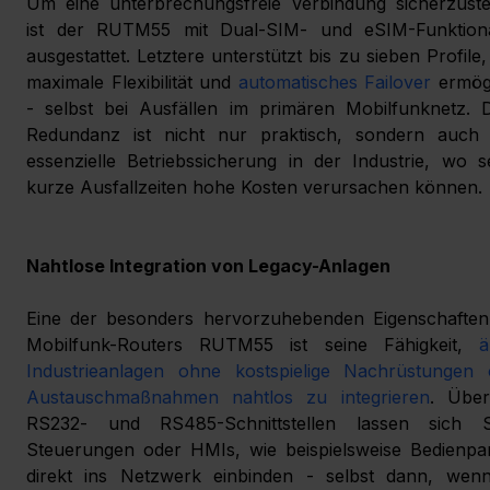
Um eine unterbrechungsfreie Verbindung sicherzustel
ist der RUTM55 mit Dual-SIM- und eSIM-Funktionali
ausgestattet. Letztere unterstützt bis zu sieben Profile,
maximale Flexibilität und 
automatisches Failover
 ermögl
- selbst bei Ausfällen im primären Mobilfunknetz. D
Redundanz ist nicht nur praktisch, sondern auch e
essenzielle Betriebssicherung in der Industrie, wo se
kurze Ausfallzeiten hohe Kosten verursachen können. 
Nahtlose Integration von Legacy-Anlagen
Eine der besonders hervorzuhebenden Eigenschaften 
Mobilfunk-Routers RUTM55 ist seine Fähigkeit, 
ä
Industrieanlagen ohne kostspielige Nachrüstungen o
Austauschmaßnahmen nahtlos zu integrieren
. Über
RS232- und RS485-Schnittstellen lassen sich 
Steuerungen oder HMIs, wie beispielsweise Bedienpan
direkt ins Netzwerk einbinden - selbst dann, wenn 