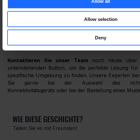
um die Materialien herunterzuladen.
Allow all
Allow selection
BEREIT FÜR ZWECKORIENTIERTE 5
KONNEKTIVITÄT?
Deny
Kontaktieren Sie unser Team 
noch heute über 
untenstehenden Button, um die perfekte Lösung für I
spezifische Umgebung zu finden. Unsere Experten ber
Sie gerne bei der Auswahl des richtig
Konnektivitätsgeräts oder bei der Bestellung eines Must
WIE DIESE GESCHICHTE?
Teilen Sie es mit Freunden!