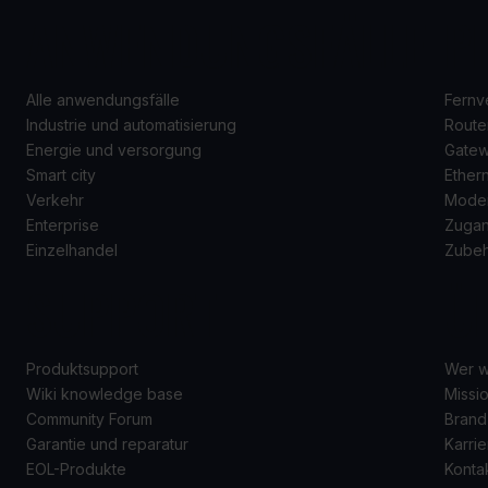
ANWENDUNGSFÄLLE
P
Alle anwendungsfälle
Fernv
Industrie und automatisierung
Route
Energie und versorgung
Gate
Smart city
Ether
Verkehr
Mode
Enterprise
Zugan
Einzelhandel
Zube
SUPPORT
Ü
Produktsupport
Wer w
Wiki knowledge base
Missio
Community Forum
Brand
Garantie und reparatur
Karrie
EOL-Produkte
Konta