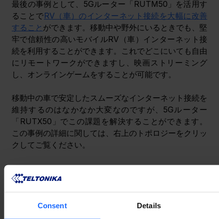
最後の事例として、5Gルーター「RUTM50」を活用す
ることで
RV（車）のインターネット接続を大幅に改善
すること
ができます。移動中や野外にいるときでも、堅
牢で信頼性の高いモバイルRV（車）インターネット接
続を利用することができます。これでどこにいても自由
にリモートワークができますし、映画ストリーミング
し、オンラインゲームをすることが可能です。
移動中の車で安定したスムーズなインターネット接続を
維持するのはなかなか大変なのですが、5Gルーター
「RUTX50」でこの課題を解決することができます。
この事例の詳細に関しては、右上のトポロジーをクリッ
クしてご覧ください。
5G時代を先取りする
Consent
Details
5G IoT技術への需要が高い業界の事例をご紹介してま