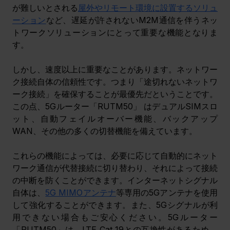
が難しいとされる
屋外やリモート環境に設置するソリュ
ーション
など、遅延が許されないM2M通信を伴うネッ
トワークソリューションにとって重要な機能となりま
す。
しかし、速度以上に重要なことがあります。ネットワー
ク接続自体の信頼性です。つまり「途切れないネットワ
ーク接続」を確保することが最優先だということです。
この点、5Gルーター「RUTM50」 はデュアルSIMスロ
ット、自動フェイルオーバー機能、バックアップ
WAN、その他の多くの切替機能を備えています。
これらの機能によっては、必要に応じて自動的にネット
ワーク通信が代替接続に切り替わり、それによって接続
の中断を防くことができます。インターネットシグナル
自体は、
5G MIMOアンテナ
等専用の5Gアンテナを使用
して強化することができます。また、5Gシグナルが利
用できない場合もご安心ください。5Gルーター
「RUTM50」は、LTE Cat 19との互換性があるため、