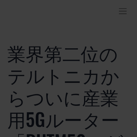
業界第二位の
テルトニカか
らついに産業
用5Gルーター