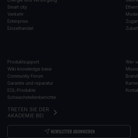
Smart city
Ether
Verkehr
Mode
Enterprise
Zugan
Einzelhandel
Zube
SUPPORT
Ü
Produktsupport
Wer w
Wiki knowledge base
Missio
Community Forum
Brand
Garantie und reparatur
Karrie
EOL-Produkte
Konta
Schwachstellenberichte
TRETEN SIE DER
AKADEMIE BEI
NEWSLETTER ABONNIEREN