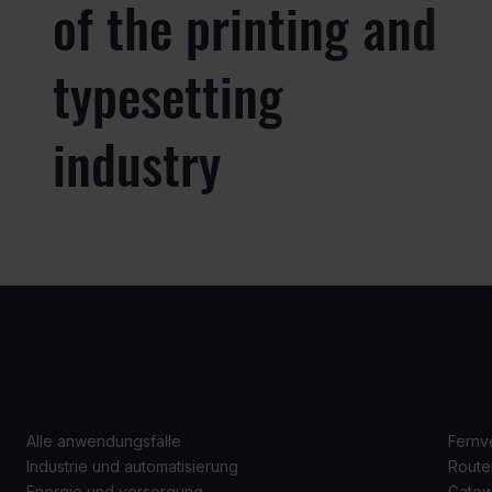
of the printing and
typesetting
industry
ANWENDUNGSFÄLLE
P
Alle anwendungsfälle
Fernv
Industrie und automatisierung
Route
Energie und versorgung
Gate