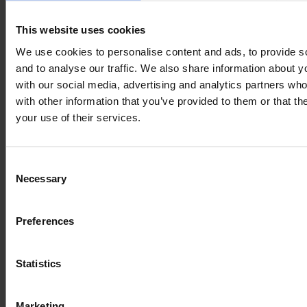
いりました。「RUTM50」についてのご質問やご不明
点、また価格についてお知りになりたい場合は下記の
This website uses cookies
「お問い合わせ」ボタンから日本語でお気軽にご相談く
We use cookies to personalise content and ads, to provide s
ださい。
and to analyse our traffic. We also share information about yo
with our social media, advertising and analytics partners wh
with other information that you’ve provided to them or that th
WIE DIESE GESCHICHTE?
your use of their services.
Teilen Sie es mit Freunden!
Consent
Necessary
Selection
Preferences
SIE HABEN EINE FRAGE?
We’re here to help!
Statistics
JETZ KONTKTIEREN
Marketing