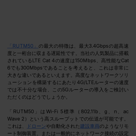
「RUTM50」
の最大の特徴は、最大3.4Gbpsの超高速
度と一桁台に収まる遅延性です。当社の人気製品に搭載
されているLTE Cat 4の速度は150Mbps、高性能なCat 
6でも300Mbpsであることを考えると、これは非常に
大きな違いであるといえます。高度なネットワークソリ
ューションを構築するにあたり4G/LTEルーターの速度
では不十分な場合、この5Gルーターの導入をご検討い
ただくのはどうでしょうか。
「RUTM50」はWi-Fi 5標準（802.11b、g、n、ac 
Wave 2）という高スループットでの伝送が可能です。
これは、
ドローン
や自動化された
建設車両
のようなリモ
ート制御装置、または一般的にネットワーク接続の設定