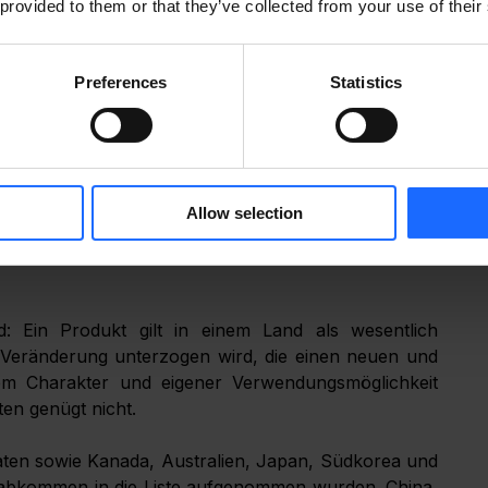
 provided to them or that they’ve collected from your use of their
des Vertrags, zum Ausschluss von der öffentlichen 
ahlung von Bundesmitteln führen.
Preferences
Statistics
undesgesetz, das regelt, wo Produkte, die an die 
rden dürfen. Produkte, die im Rahmen der Verträge 
Allow selection
r meisten anderen Bundesverträge beschafft werden, 
gestellt oder in einem vom TAA festgelegten Land 
: Ein Produkt gilt in einem Land als wesentlich 
Veränderung unterzogen wird, die einen neuen und 
em Charakter und eigener Verwendungsmöglichkeit 
en genügt nicht.
en sowie Kanada, Australien, Japan, Südkorea und 
sabkommen in die Liste aufgenommen wurden. China, 