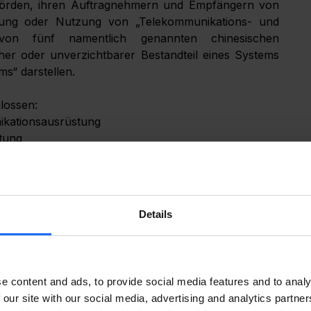
hörden, ihren Auftragnehmern und Empfängern von 
ung oder Nutzung von „Telekommunikations- und 
von fünf namentlich genannten chinesischen 
er oder unverzichtbarer Bestandteil eines Systems 
ms“ darstellen.
lossen:
kationsausrüstung
tung
überwachung und Telekommunikation
pany – Videoüberwachung und Telekommunikation
ung und Telekommunikation
Details
(a)(1)(A) verbietet es Behörden, Ausrüstung direkt 
)(1)(B) weitet dieses Verbot auf Auftragnehmer und 
s bedeutet, dass auch private Organisationen, die 
n müssen.
e content and ads, to provide social media features and to analy
 our site with our social media, advertising and analytics partn
gabepräferenz. Es handelt sich um eine gesetzliche 