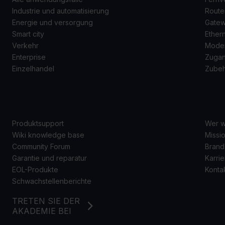
Industrie und automatisierung
Route
Energie und versorgung
Gate
Smart city
Ether
Verkehr
Mode
Enterprise
Zugan
Einzelhandel
Zube
SUPPORT
Ü
Produktsupport
Wer w
Wiki knowledge base
Missio
Community Forum
Brand
Garantie und reparatur
Karrie
EOL-Produkte
Konta
Schwachstellenberichte
TRETEN SIE DER
AKADEMIE BEI