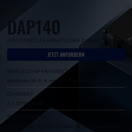
DAP140
INDUSTRIELLER DRAHTLOSER ZUGANGSPUNKT
JETZT ANFORDERN
WIRELESS-AP-FÄHIGKEITEN
Nahtloses Wi-Fi 4 mit Wi-Fi Mesh & Fast Roaming
ETHERNET
2 x 10/100 RJ45
STROMEINGANG
1 x 3-poliger Stromanschluss für den industriellen