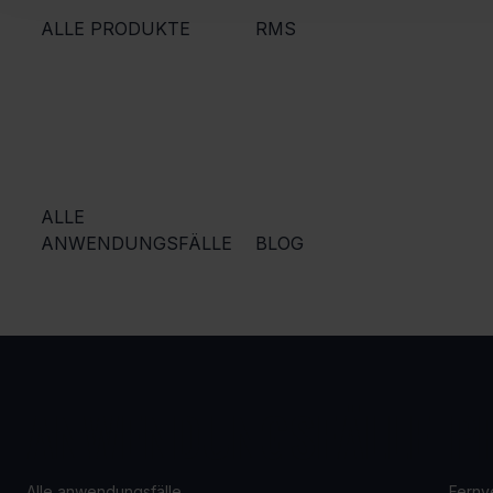
ALLE PRODUKTE
RMS
ALLE
ANWENDUNGSFÄLLE
BLOG
ANWENDUNGSFÄLLE
P
Alle anwendungsfälle
Fernv