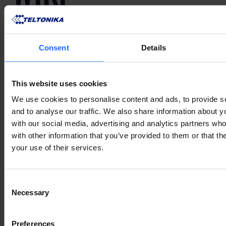
KNOWLEDGE
BASE
Consent
Details
This website uses cookies
In unserer Wiki Knowledge Base finden Sie die
We use cookies to personalise content and ads, to provide s
neueste Firmware, Änderungsprotokolle, Zertifikate
and to analyse our traffic. We also share information about yo
und Anleitungen für den ersten Start.
with our social media, advertising and analytics partners wh
with other information that you’ve provided to them or that th
WIKI ZUGREIFFEN
your use of their services.
Consent
Necessary
Selection
KOMPATIBLES
Preferences