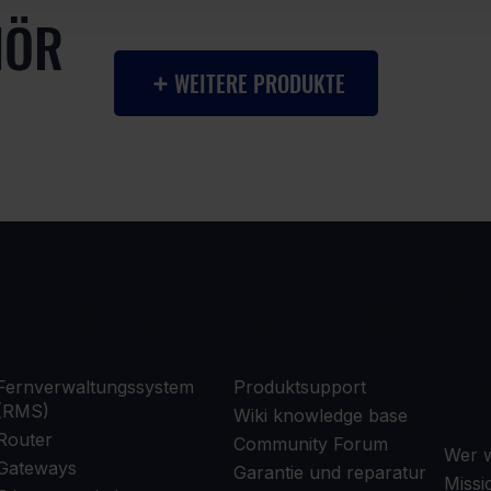
HÖR
WEITERE PRODUKTE
PRODUKTE
SUPPORT
Ü
U
Fernverwaltungssystem
Produktsupport
(RMS)
Wiki knowledge base
Router
Community Forum
Wer w
Gateways
Garantie und reparatur
Missi