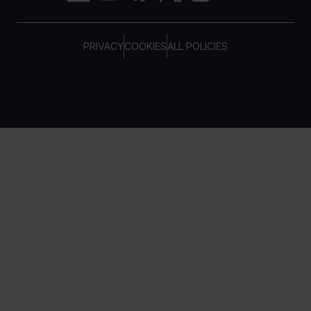
PRIVACY
COOKIES
ALL POLICIES
COPYRIGHT © TELTONIKA, 2026