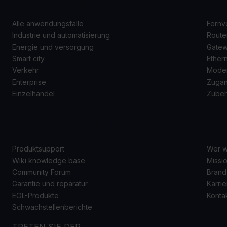
Alle anwendungsfälle
Fernv
Industrie und automatisierung
Route
Energie und versorgung
Gate
Smart city
Ether
Verkehr
Mode
Enterprise
Zugan
Einzelhandel
Zube
SUPPORT
Ü
Produktsupport
Wer w
Wiki knowledge base
Missio
Community Forum
Brand
Garantie und reparatur
Karrie
EOL-Produkte
Konta
Schwachstellenberichte