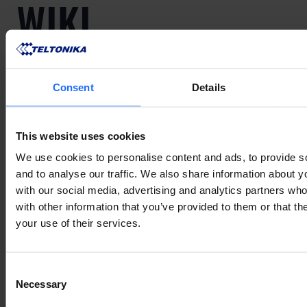
WIKI
KNOWLEDGE
Consent
Details
BASE
This website uses cookies
We use cookies to personalise content and ads, to provide s
In unserer Wiki Knowledge Base finden Sie die
and to analyse our traffic. We also share information about yo
neueste Firmware, Änderungsprotokolle, Zertifikate
with our social media, advertising and analytics partners wh
und Anleitungen für den ersten Start.
with other information that you’ve provided to them or that th
your use of their services.
WIKI ZUGREIFFEN
Consent
Necessary
Selection