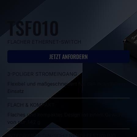
TSF010
FLACHER ETHERNET-SWITCH
JETZT ANFORDERN
3-POLIGER STROMEINGANG
Flexibel und maßgeschneidert für den industriellen
Einsatz
FLACH & KOMPAKT
Flaches und kompaktes Design mit einem Gewicht
von nur 142 g
INTEGRIERTE DIN-SCHIENENBEFESTIGUNG