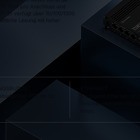
u 30 Watt pro Anschluss und
om. Er verfügt über 10/100/1000
haftliche Lösung mit hoher
UNGSBUDGET
ETHERNET
sbudget für PSE bis zu
5 x Gigabit Ethernet mit
Geschwindigkeiten bis z
Mbps