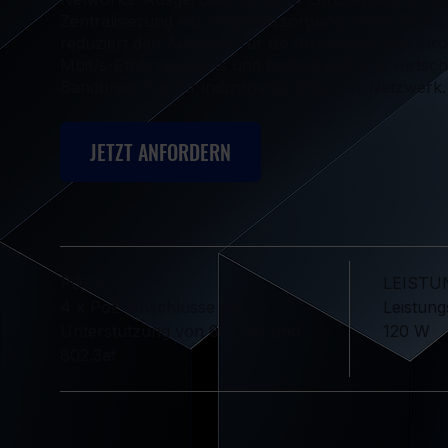
Zentralisierung der Stromversorgung, bietet bis z
reduziert den Aufwand für die Installation von Str
Mbit/s-Ethernet-Ports und bietet damit eine wirtsc
Bandbreite für Ihr industrielles Ethernet-Netzwerk.
JETZT ANFORDERN
POE+
LEIST
4 x PoE-Anschlüsse mit
Leistung
Unterstützung von 802.3af und
120 W
802.3af