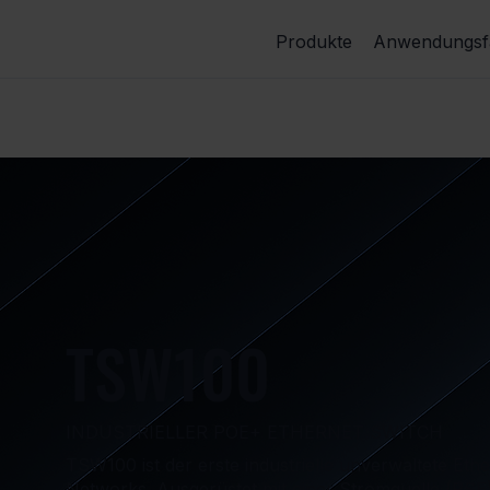
Produkte
Anwendungsfä
TSW100
INDUSTRIELLER POE+ ETHERNET SWITCH
TSW100 ist der erste industrielle unverwaltete Eth
Networks. Ausgerüstet mit einer Stromquelle (PSE),