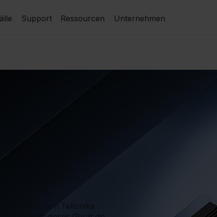
lle
Support
Ressourcen
Unternehmen
ernet Switch von Teltonika
 ermöglicht dieses Gerät die