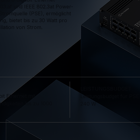
803.af und IEEE 802.3at Power-
 Stromquelle (PSE), ermöglicht
ng, bietet bis zu 30 Watt pro
llation von Strom.
LEISTUNGSBUDGET
bit Ethernet mit
Leistungsbudget für PSE 
digkeiten bis zu 1000
240 W