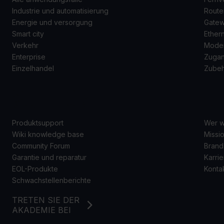
Industrie und automatisierung
Route
Energie und versorgung
Gate
Smart city
Ether
Verkehr
Mode
Enterprise
Zugan
Einzelhandel
Zube
SUPPORT
Ü
Produktsupport
Wer w
Wiki knowledge base
Missio
Community Forum
Brand
Garantie und reparatur
Karrie
EOL-Produkte
Konta
Schwachstellenberichte
TRETEN SIE DER
AKADEMIE BEI