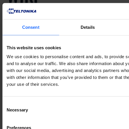
KNOWLEDGE
BASE
Consent
Details
This website uses cookies
In unserer Wiki Knowledge Base finden Sie die
We use cookies to personalise content and ads, to provide s
neueste Firmware, Änderungsprotokolle, Zertifikate
and to analyse our traffic. We also share information about yo
und Anleitungen für den ersten Start.
with our social media, advertising and analytics partners wh
with other information that you’ve provided to them or that th
WIKI ZUGREIFFEN
your use of their services.
Consent
Necessary
Selection
KOMPATIBLES
Preferences