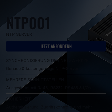
NTP001
NTP SERVER
JETZT ANFORDERN
SYNCHRONISIERUNG DER NETZWERKZEIT
Genaue & kostengünstige NTP-Server
MEHRERE SCHNITTSTELLEN
Ausgestattet mit RJ45, RS232, RS485 & I/Os
SICHERHEIT
Authentifizierung, Zugriffskontrolle und mehr