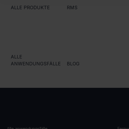
ALLE PRODUKTE
RMS
ALLE
ANWENDUNGSFÄLLE
BLOG
ANWENDUNGSFÄLLE
P
Alle anwendungsfälle
Fernv